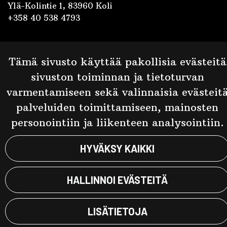
Ylä-Kolintie 1, 83960 Koli
+358 40 538 4793
Facebook
Tämä sivusto käyttää pakollisia evästeitä
Kolin Ryynänen
sivuston toiminnan ja tietoturvan
Kolin Panimo
varmentamiseen sekä valinnaisia evästeit
palveluiden toimittamiseen, mainosten
personointiin ja liikenteen analysointiin.
© Taste of Koli 2023. Sivusto:
atFlow
.
HYVÄKSY KAIKKI
HALLINNOI EVÄSTEITÄ
LISÄTIETOJA