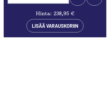
+
-
Hinta:
238,95 €
LISÄÄ VARAUSKORIIN