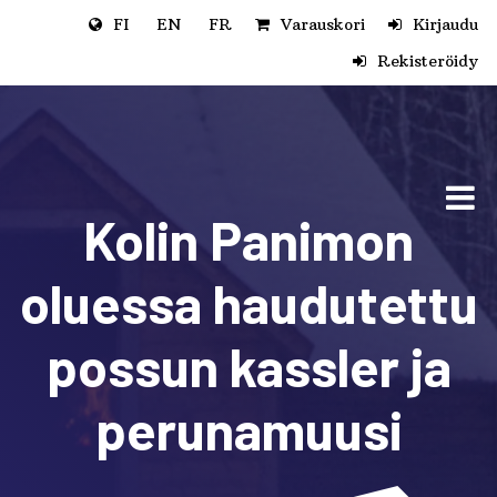
Siirry pääsisältöön
FI
EN
FR
Varauskori
Kirjaudu
Rekisteröidy
Kolin Panimon
oluessa haudutettu
possun kassler ja
perunamuusi