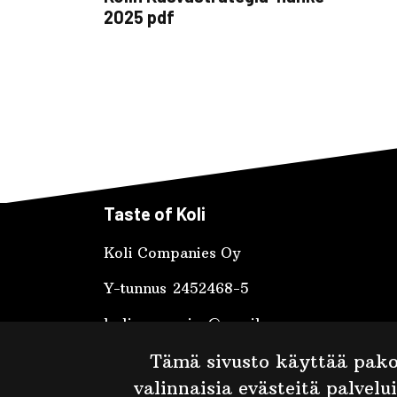
2025 pdf
Taste of Koli
Koli Companies Oy
Y-tunnus 2452468-5
kolicompanies@gmail.com
Ylä-Kolintie 1, 83960 Koli
Tämä sivusto käyttää pakol
+358 40 538 4793
valinnaisia evästeitä palvelu