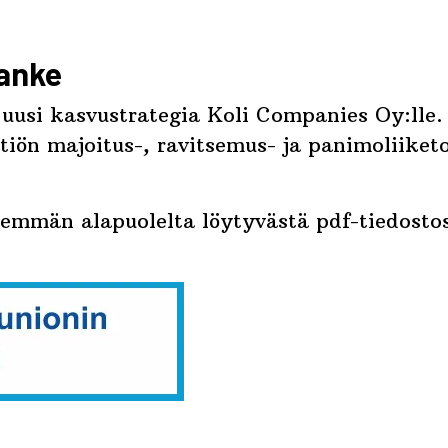
hanke
usi kasvustrategia Koli Companies Oy:lle. S
htiön majoitus-, ravitsemus- ja panimoliike
mmän alapuolelta löytyvästä pdf-tiedostos