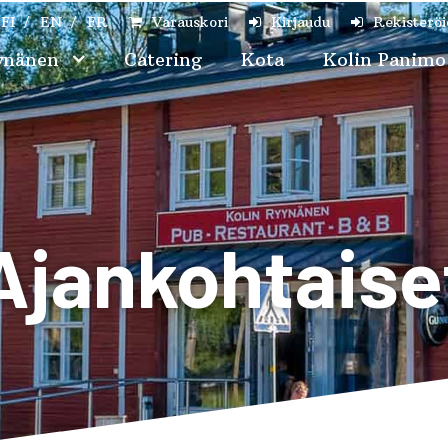
FI
EN
FR
Varauskori
Kirjaudu
Rekisterö
ynänen
Catering
Kota
Kolin Panim
Ajankohtaise