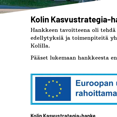
Kolin Kasvustrategia-
Hankkeen tavoitteena oli tehdä u
edellytyksiä ja toimenpiteitä y
Kolilla.
Pääset lukemaan hankkeesta ene
Kolin Kasvustrategia-hanke