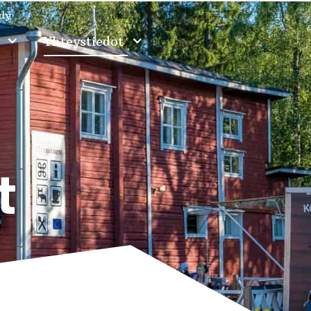
idy
o
Yhteystiedot
t