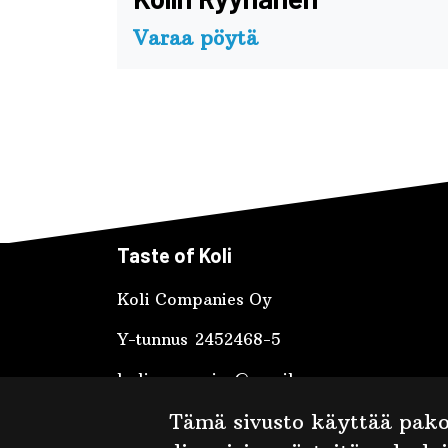
Varaa pöytä
Taste of Koli
Koli Companies Oy
Y-tunnus 2452468-5
kolicompanies@gmail.com
Ylä-Kolintie 1, 83960 Koli
Tämä sivusto käyttää pakol
+358 40 538 4793