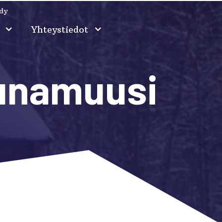
idy
o
Yhteystiedot
runamuusi