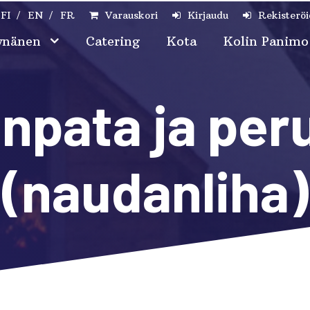
FI
EN
FR
Varauskori
Kirjaudu
Rekisterö
ynänen
Catering
Kota
Kolin Panim
npata ja pe
(naudanliha)