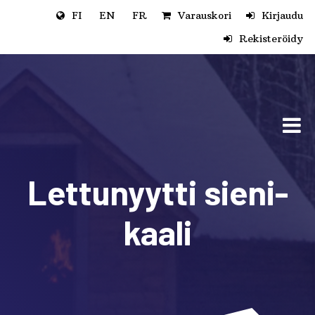
Siirry pääsisältöön
FI
EN
FR
Varauskori
Kirjaudu
Rekisteröidy
Lettunyytti sieni-
kaali