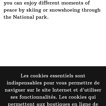
you can enjoy different moments of
peace by skiing or snowshoeing through
the National park.
Les cookies essentiels sont
indispensables pour vous permettre de
naviguer sur le site Internet et d'utiliser
Taste of Koli
ses fonctionnalités. Les cookies qui
kolicompanies@gmail.com
permettent aux boutiques en ligne de