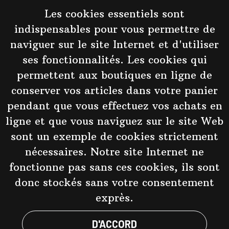
Les cookies essentiels sont
indispensables pour vous permettre de
naviguer sur le site Internet et d'utiliser
Taste of Koli
ses fonctionnalités. Les cookies qui
kolicompanies@gmail.com
permettent aux boutiques en ligne de
Ylä-Kolintie 1, 83960 Koli
conserver vos articles dans votre panier
+358 40 538 4793
pendant que vous effectuez vos achats en
Y-tunnus 2452468-5
ligne et que vous naviguez sur le site Web
sont un exemple de cookies strictement
Facebook
nécessaires. Notre site Internet ne
fonctionne pas sans ces cookies, ils sont
Kolin Ryynänen
donc stockés sans votre consentement
Kolin Panimo
exprès.
D'ACCORD